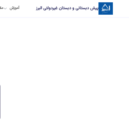
پیش دبستانی و دبستان غیردولتی البرز
آموزش
مق