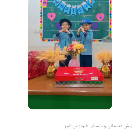
پیش دبستانی و دبستان غیردولتی البرز