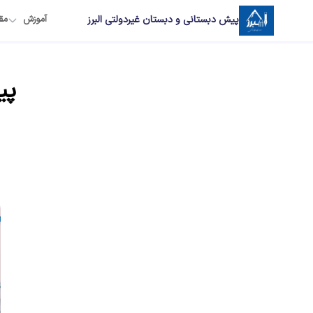
پیش دبستانی و دبستان غیردولتی البرز
آموزش
مق
پی