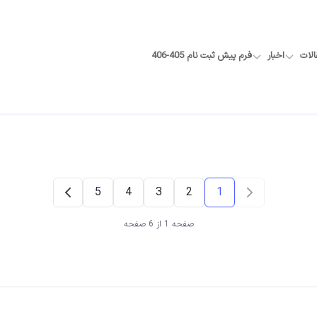
الات
اخبار
فرم پیش ثبت نام 405-406
5
4
3
2
1
صفحه 1 از 6 صفحه